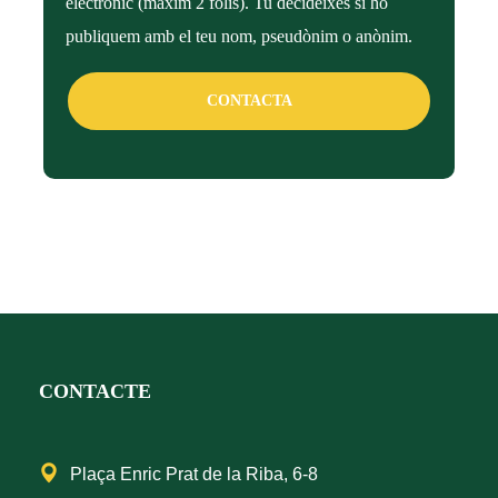
electrònic (màxim 2 folis). Tu decideixes si ho
publiquem amb el teu nom, pseudònim o anònim.
CONTACTA
CONTACTE
Plaça Enric Prat de la Riba, 6-8