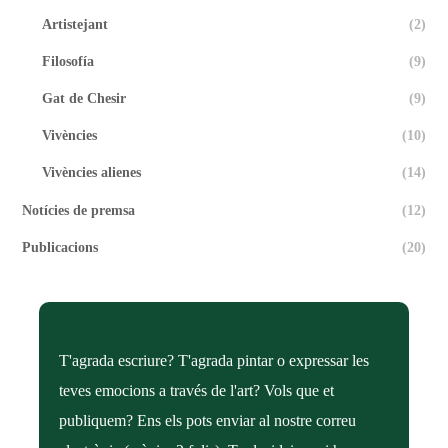
Artistejant
(2)
Filosofía
(9)
Gat de Chesir
(9)
Vivències
(10)
Vivències alienes
(14)
Notícies de premsa
(12)
Publicacions
(20)
T'agrada escriure? T'agrada pintar o expressar les
teves emocions a través de l'art? Vols que et
publiquem? Ens els pots enviar al nostre correu